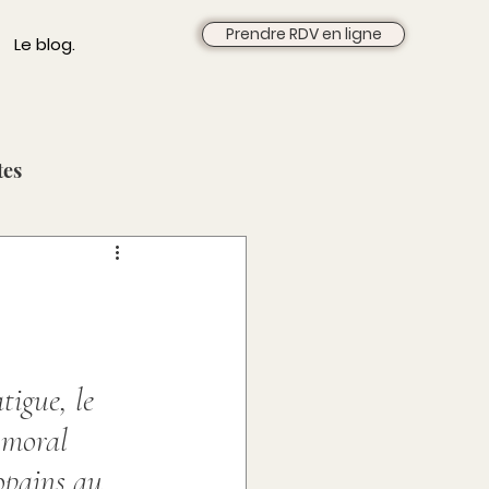
Prendre RDV en ligne
Le blog.
tes
Saisons & Inspirations
as [Déc - Mai]
tigue, le 
v - Juin]
 moral 
copains au 