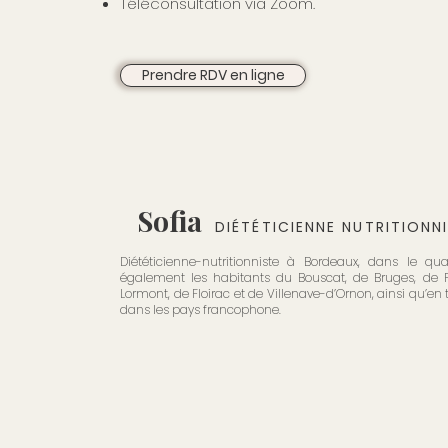
Téléconsultation via Zoom.
Prendre RDV en ligne
Sofia
DIÉTÉTICIENNE NUTRITIONN
Diététicienne-nutritionniste à Bordeaux, dans le qu
également les habitants du Bouscat, de Bruges, de P
Lormont, de Floirac et de Villenave-d’Ornon, ainsi qu’en
dans les pays francophone.