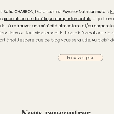
is Sofia
CHARRON,
Diététicienne
Psycho-Nutritionniste
à
B
is
spécialisée en diététique comportementale
et je trav
ider à
retrouver une sérénité alimentaire et/ou corporelle
njonctions ou tout simplement le trop d'informations devi
rt à soi. J
'espère que ce
blog vous sera utile. A
u plaisir 
En savoir plus
Nous rencontrer.