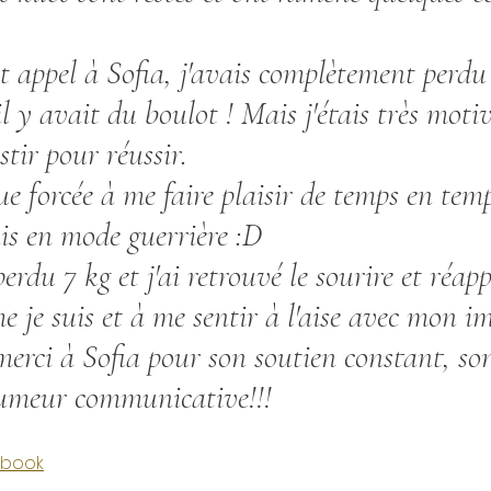
oncombre [Avr - Aoû]
Petits-pois [Avr - Juil]
P
t appel à Sofia, j'avais complètement perdu
l y avait du boulot ! Mais j'étais très motiv
icot [Mai - Aoû]
Cerise [Mai - Juil]
Rhubarbe [
stir pour réussir.
ue forcée à me faire plaisir de temps en tem
ais en mode guerrière :D
perdu 7 kg et j'ai retrouvé le sourire et réapp
 je suis et à me sentir à l'aise avec mon i
rci à Sofia pour son soutien constant, son
humeur communicative!!!
cebook