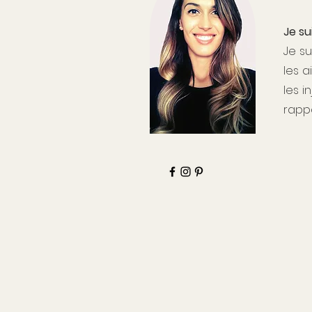
Je su
Je
su
les a
les i
rappo