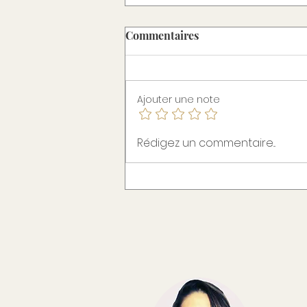
Commentaires
Ajouter une note
Pourquoi je n’arrive pas à
Rédigez un commentaire...
perdre du poids malgré mes
efforts ?