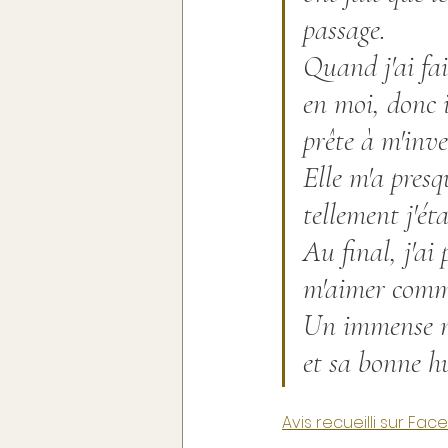
passage.
Asperge [Mar - Juin]
C
Quand j'ai fai
en moi, donc i
Tomate [Avr - Aoû]
Abr
prête à m'inve
Elle m'a presq
Aubergine [Mai - Sept]
tellement j'ét
Au final, j'ai 
m'aimer comme
Un immense me
et sa bonne 
Avis recueilli sur Fa