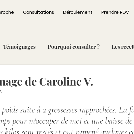
proche
Consultations
Déroulement
Prendre RDV
Témoignages
Pourquoi consulter ?
Les recet
Repas du quotidien
Desserts & Douceurs
nage de Caroline V.
.
Courges [Oct - Fév]
Poireau [Oct - Mar]
Anan
 poids suite à 2 grossesses rapprochées. La fa
 [Nov - Mai]
Pomme [Oct - Mai ]
Artichaut [Fé
ps pour m'occuper de moi et une baisse de
es kilos sont restés et ont ramené quelques 