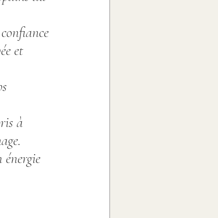
oivron [Avr- Aoû]
 confiance 
ée et 
Mai - Oct]
ps 
ris à 
mage.
 énergie 