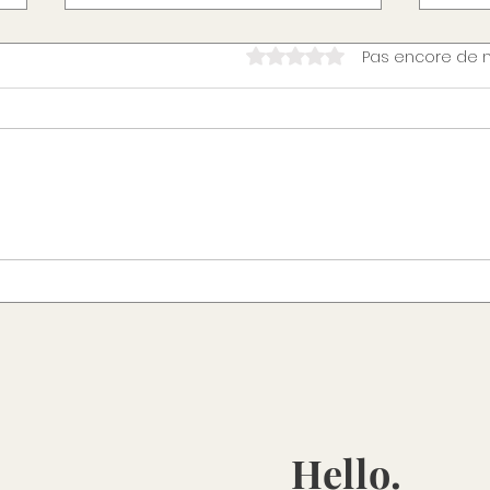
Noté 0 étoile sur 5.
Pas encore de 
Témoignage en diététique
Palpi
comportementale : Avancer à
Quan
son rythme sans pression
un r
autour de l’alimentation.
témo
réco
espr
Hello.