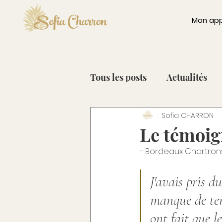
Sofia Charron
Mon ap
Tous les posts
Actualités
Sofia CHARRON
Petit-déjeuner & Collation
Le témoig
- Bordeaux Chartrons
Chou-fleur [Oct - Mar]
J'avais pris du
Citron [Déc - Mai]
Kiwi
manque de tem
ont fait que l