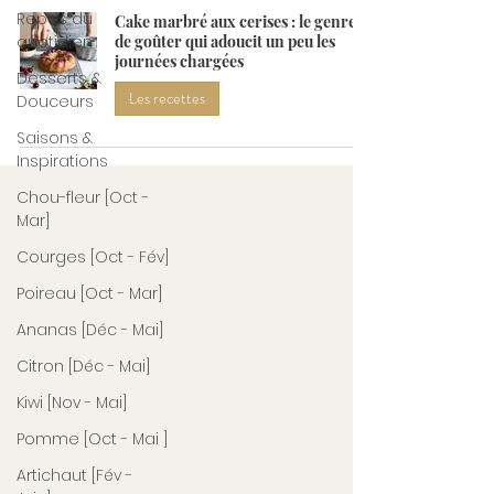
Repas du
Cake marbré aux cerises : le genre
quotidien
de goûter qui adoucit un peu les
journées chargées
Desserts &
Les recettes
Douceurs
Saisons &
Inspirations
Chou-fleur [Oct -
Mar]
Courges [Oct - Fév]
Poireau [Oct - Mar]
Ananas [Déc - Mai]
Citron [Déc - Mai]
Kiwi [Nov - Mai]
Pomme [Oct - Mai ]
Artichaut [Fév -