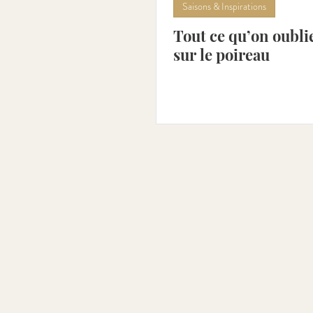
Saisons & Inspirations
Tout ce qu’on oubli
Asperge [Mar - Juin]
Con
sur le poireau
Tomate [Avr - Aoû]
Abric
Aubergine [Mai - Sept]