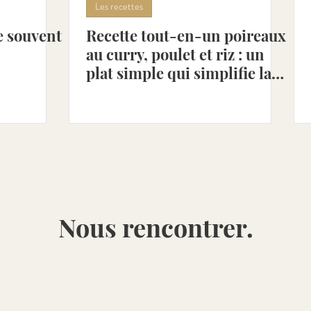
Les recettes
e souvent
Recette tout-en-un poireaux
combre [Avr - Aoû]
Petits-pois [Avr - Juil]
Poivro
au curry, poulet et riz : un
plat simple qui simplifie la
vie
ot [Mai - Aoû]
Cerise [Mai - Juil]
Rhubarbe [Mai -
Nous rencontrer.