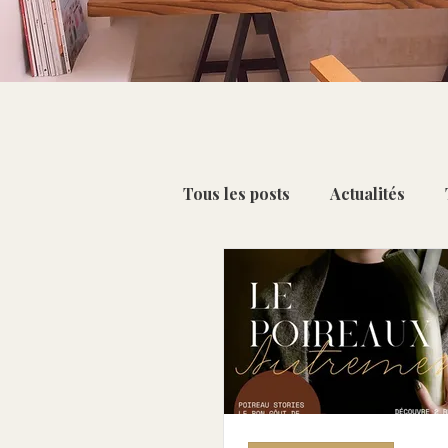
Tous les posts
Actualités
Petit-déjeuner & Collation
Chou-fleur [Oct - Mar]
C
Citron [Déc - Mai]
Kiwi 