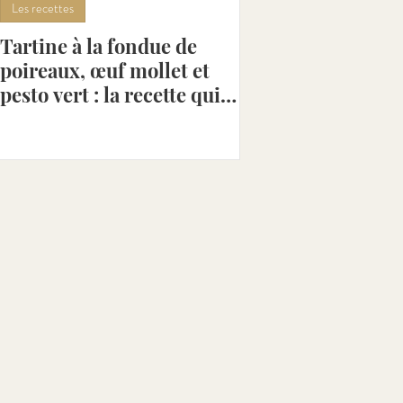
Les recettes
Tartine à la fondue de
n [Avr- Aoû]
poireaux, œuf mollet et
pesto vert : la recette qui
change du gratin !
 Oct]