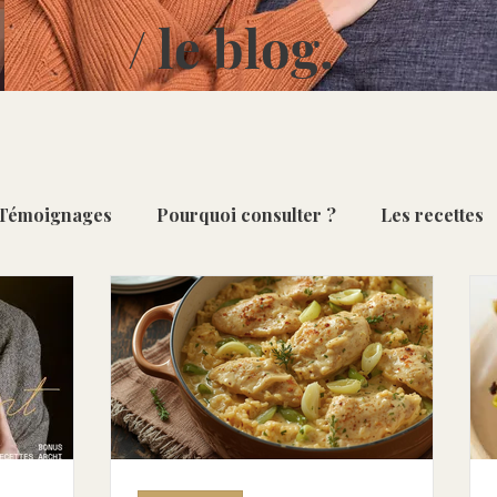
/ le blog.
Témoignages
Pourquoi consulter ?
Les recettes
Repas du quotidien
Desserts & Douceurs
Sais
ourges [Oct - Fév]
Poireau [Oct - Mar]
Ananas [D
[Nov - Mai]
Pomme [Oct - Mai ]
Artichaut [Fév - Ju