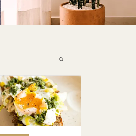
ons & Inspirations
éc - Mai]
in]