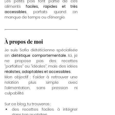
Les petits pois font partie de ces 
aliments 
faciles, rapides et très 
accessibles
, parfaits quand on 
manque de temps ou d’énergie.
À propos de moi
Je suis Sofia diététicienne spécialisée 
en 
diététique comportementale
. Ici, je 
ne propose pas des recettes 
“parfaites” ou “idéales”, mais des idées 
réalistes, adaptables et accessibles
.
Mon objectif : t’aider à retrouver une 
relation plus simple avec 
l’alimentation, sans pression ni 
culpabilité.
Sur ce blog, tu trouveras :
des recettes faciles à intégrer 
dans ton quotidien