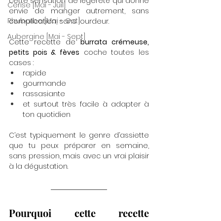
cette sensation de légèreté qui donne 
Cerise [Mai - Juil]
envie de manger autrement, sans 
Rhubarbe [Mai - Oct]
complication, sans lourdeur.
Aubergine [Mai - Sept]
Cette recette de 
burrata crémeuse, 
petits pois & fèves
 coche toutes les 
cases :
rapide
gourmande
rassasiante
et surtout très facile à adapter à 
ton quotidien
C’est typiquement le genre d’assiette 
que tu peux préparer en semaine, 
sans pression, mais avec un vrai plaisir 
à la dégustation.
Pourquoi cette recette 