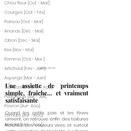
Chou-fleur [Oct - Mar]
Courges [Oct - Fév]
Poireau [Oct - Mar]
Ananas [Déc - Mai]
Citron [Déc - Mai]
Kiwi [Nov - Mai]
Pomme [Oct - Mai ]
Artichaut [Fév - Juin]
©Amy Vann
Asperge [Mar - Juin]
Une assiette de printemps 
Concombre [Avr - Aoû]
simple, fraîche… et vraiment 
Petits-pois [Avr - Juil]
satisfaisante
Poivron [Avr- Aoû]
Quand les petits pois et les fèves 
Tomate [Avr - Aoû]
arrivent, on retrouve enfin des textures 
Abricot [Mai - Aoû]
fraîches, des couleurs vives, et surtout 