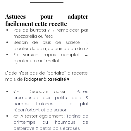
Astuces pour adapter 
facilement cette recette
Pas de burrata ? → remplacer par 
mozzarella ou feta
Besoin de plus de satiété → 
ajouter du pain, du quinoa ou du riz
En version repas complet → 
ajouter un œuf mollet 
L’idée n’est pas de “parfaire” la recette, 
mais de 
l’adapter à ta réalité ♥︎
👉 Découvrir aussi : 
Pâtes 
crémeuses aux petits pois & 
herbes fraîches : le plat 
réconfortant et de saison
👉 À tester également : 
Tartine de 
printemps au houmous de 
betterave & petits pois écrasés