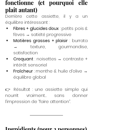
fonctionne (et pourquoi elle 
plaît autant)
Derrière cette assiette, il y a un 
équilibre intéressant :
Fibres + glucides doux
 : petits pois & 
fèves → satiété progressive
Matières grasses + plaisir
 : burrata 
→ texture, gourmandise, 
satisfaction
Croquant
 : noisettes → contraste + 
intérêt sensoriel
Fraîcheur
 : menthe & huile d’olive → 
équilibre global
👉 Résultat : une assiette simple qui 
nourrit vraiment… sans donner 
l’impression de “faire attention”.
Ingrédients (pour 2 personnes)