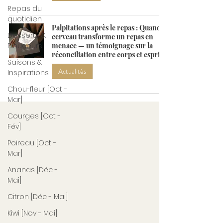
Repas du
quotidien
Palpitations après le repas : Quand le
Desserts &
cerveau transforme un repas en
Douceurs
menace — un témoignage sur la
réconciliation entre corps et esprit
Saisons &
Actualités
Inspirations
Chou-fleur [Oct -
Mar]
Courges [Oct -
Fév]
Poireau [Oct -
Mar]
Ananas [Déc -
Mai]
Citron [Déc - Mai]
Kiwi [Nov - Mai]