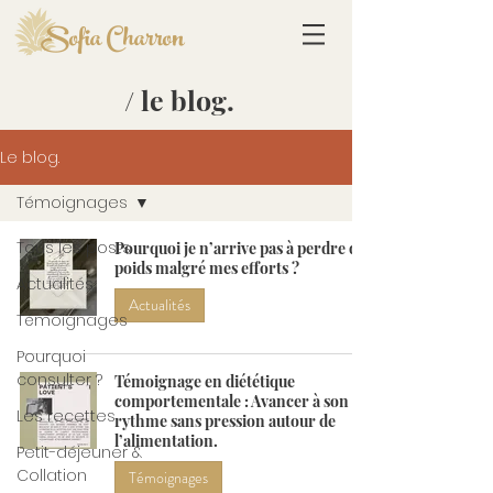
Sofia Charron
/ le blog.
Le blog.
Témoignages
Tous les posts
Pourquoi je n’arrive pas à perdre du
poids malgré mes efforts ?
Actualités
Actualités
Témoignages
Pourquoi
consulter ?
Témoignage en diététique
comportementale : Avancer à son
Les recettes
rythme sans pression autour de
l’alimentation.
Petit-déjeuner &
Collation
Témoignages