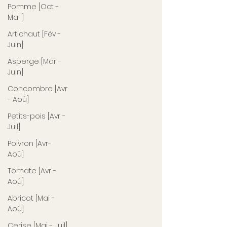
Pomme [Oct -
Mai ]
Artichaut [Fév -
Juin]
Asperge [Mar -
Juin]
Concombre [Avr
- Aoû]
Petits-pois [Avr -
Juil]
Poivron [Avr-
Aoû]
Tomate [Avr -
Aoû]
Abricot [Mai -
Aoû]
Cerise [Mai - Juil]