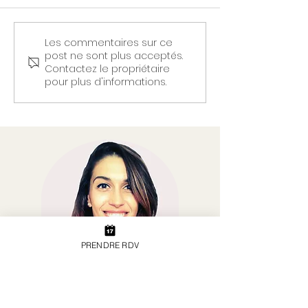
Les commentaires sur ce
Barres de céréales au
Granola maison
post ne sont plus acceptés.
chocolat et sans four !
croustillant au
Contactez le propriétaire
Une recette facile et
graines et éclats
pour plus d'informations.
pratique
chocolat - par u
diététicienne à
PRENDRE RDV