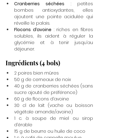
Cranberries séchées
 : petites 
bombes antioxydantes, elles 
ajoutent une pointe acidulée qui 
réveille le palais.
Flocons d’avoine
 : riches en fibres 
solubles, ils aident à réguler la 
glycémie et à tenir jusqu’au 
déjeuner.
Ingrédients (4 bols)
2 poires bien mûres
50 g de cerneaux de noix
40 g de cranberries séchées (sans 
sucre ajouté de préférence)
60 g de flocons d’avoine
30 cl de lait (vache ou boisson 
végétale amande/avoine)
1 c. à soupe de miel ou sirop 
d’érable
15 g de beurre ou huile de coco
1 c. à café de cannelle moulue