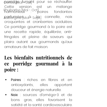
porridge fumant pour se réchauffer. 
Cerise [Mai - Juil]
Cette version est un mélange 
Rhubarbe [Mai - Oct]
harmonieux : poires fondantes 
parfumées à la cannelle, noix 
Aubergine [Mai - Sept]
croquantes et cranberries acidulées. 
Ce porridge gourmand à la poire est 
une recette rapide, équilibrée, anti-
fringales et pleine de saveurs qui 
plaira autant aux gourmands qu’aux 
amateurs de fait maison.
Les bienfaits nutritionnels de 
ce porridge gourmand à la 
poire :
Poires
 : riches en fibres et en 
antioxydants, elles apportent 
douceur et énergie naturelle.
Noix
 : sources d’oméga-3 et de 
bons gras, elles favorisent la 
satiété et la santé cardiovasculaire.