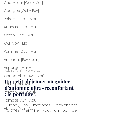
Chou-fleur [Oct - Mar]
Courges [Oct - Fév]
Poireau [Oct - Mar]
Ananas [Déc - Mai]
Citron [Déc - Mai]
Kiwi [Nov - Mai]
Pomme [Oct - Mai ]
Artichaut [Fév - Juin]
Asperge [Mar - Juin]
©Photo Unsplash / M. Cooper
Concombre [Avr - Aoû]
Un petit-déjeuner ou goûter 
Petits-pois [Avr - Juil]
d’automne ultra-réconfortant 
Poivron [Avr- Aoû]
: le porridge !
Tomate [Avr - Aoû]
Quand les matinées deviennent 
Abricot [Mai - Aoû]
fraîches, rien ne vaut un bol de 