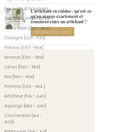
Desserts & Douceurs
L’artichaut en cuisine : qu’est-ce
qu’on mange exactement et
Saisons & Inspirations
comment cuire un artichaut ?
Chou-fleur [Oct - Mar]
Artichaut [Fév - Juin]
Courges [Oct - Fév]
Poireau [Oct - Mar]
Ananas [Déc - Mai]
Citron [Déc - Mai]
Kiwi [Nov - Mai]
Pomme [Oct - Mai ]
Artichaut [Fév - Juin]
Asperge [Mar - Juin]
Concombre [Avr -
Aoû]
Petits-pois [Avr - Juil]