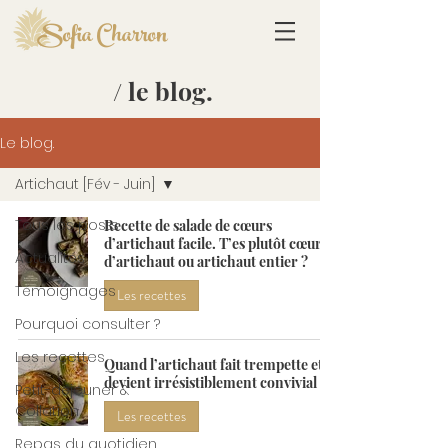
Sofia Charron
/ le blog.
Le blog.
Artichaut [Fév - Juin]
Tous les posts
Recette de salade de cœurs
d’artichaut facile. T’es plutôt cœur
Actualités
d’artichaut ou artichaut entier ?
Témoignages
Les recettes
Pourquoi consulter ?
Les recettes
Quand l’artichaut fait trempette et
devient irrésistiblement convivial
Petit-déjeuner &
Collation
Les recettes
Repas du quotidien