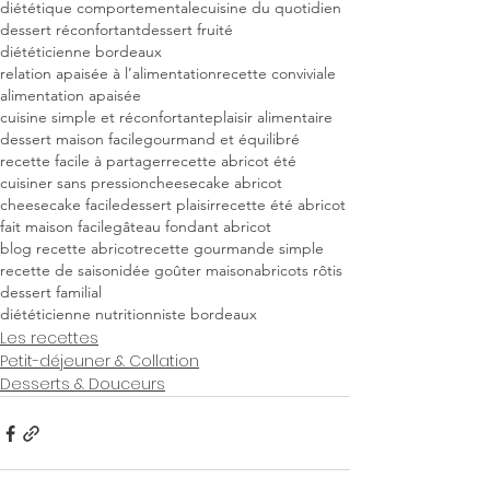
diététique comportementale
cuisine du quotidien
dessert réconfortant
dessert fruité
diététicienne bordeaux
relation apaisée à l’alimentation
recette conviviale
alimentation apaisée
cuisine simple et réconfortante
plaisir alimentaire
dessert maison facile
gourmand et équilibré
recette facile à partager
recette abricot été
cuisiner sans pression
cheesecake abricot
cheesecake facile
dessert plaisir
recette été abricot
fait maison facile
gâteau fondant abricot
blog recette abricot
recette gourmande simple
recette de saison
idée goûter maison
abricots rôtis
dessert familial
diététicienne nutritionniste bordeaux
Les recettes
Petit-déjeuner & Collation
Desserts & Douceurs