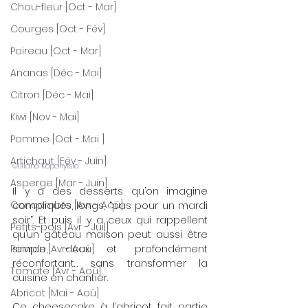
Chou-fleur [Oct - Mar]
Courges [Oct - Fév]
Poireau [Oct - Mar]
Ananas [Déc - Mai]
Citron [Déc - Mai]
Kiwi [Nov - Mai]
Pomme [Oct - Mai ]
Artichaut [Fév - Juin]
©Uliana Kopanytsia
Asperge [Mar - Juin]
Il y a des desserts qu’on imagine 
Concombre [Avr - Aoû]
compliqués, longs, “pas pour un mardi 
soir”. Et puis il y a ceux qui rappellent 
Petits-pois [Avr - Juil]
qu’un gâteau maison peut aussi être 
simple, doux et profondément 
Poivron [Avr- Aoû]
réconfortant… sans transformer la 
Tomate [Avr - Aoû]
cuisine en chantier.
Abricot [Mai - Aoû]
Ce cheesecake à l’abricot fait partie 