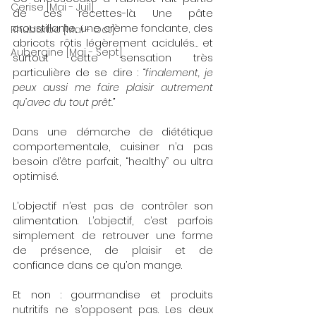
Cerise [Mai - Juil]
de ces recettes-là. Une pâte 
croustillante, une crème fondante, des 
Rhubarbe [Mai - Oct]
abricots rôtis légèrement acidulés… et 
Aubergine [Mai - Sept]
surtout cette sensation très 
particulière de se dire : 
“finalement, je 
peux aussi me faire plaisir autrement 
qu’avec du tout prêt.”
Dans une démarche de diététique 
comportementale, cuisiner n’a pas 
besoin d’être parfait, “healthy” ou ultra 
optimisé. 
L’objectif n’est pas de contrôler son 
alimentation. L’objectif, c’est parfois 
simplement de retrouver une forme 
de présence, de plaisir et de 
confiance dans ce qu’on mange.
Et non : gourmandise et produits 
nutritifs ne s’opposent pas. Les deux 