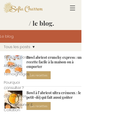
Sofia Charron
/ le blog.
Le blog.
Tous les posts
Tous les posts
Bowl abricot crunchy express : une
recette facile à la maison ou à
Actualités
emporter
Témoignages
Les recettes
Pourquoi
consulter ?
Bowl à l’abricot ultra crémeux : le
Les recettes
petit-déj qui fait aussi goûter
Petit-déjeuner &
Les recettes
Collation