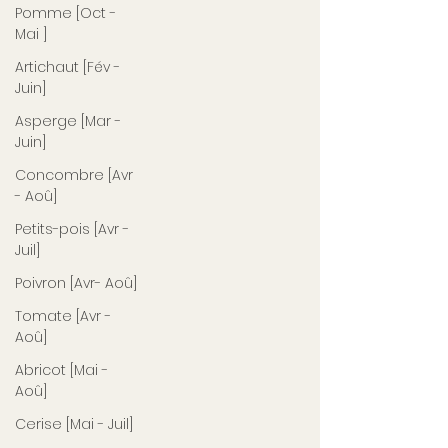
Pomme [Oct -
Mai ]
Artichaut [Fév -
Juin]
Asperge [Mar -
Juin]
Concombre [Avr
- Aoû]
Petits-pois [Avr -
Juil]
Poivron [Avr- Aoû]
Tomate [Avr -
Aoû]
Abricot [Mai -
Aoû]
Cerise [Mai - Juil]