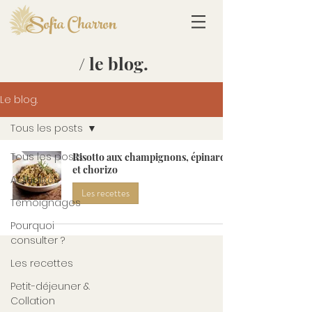
Sofia Charron
/ le blog.
Le blog.
Tous les posts
Tous les posts
Risotto aux champignons, épinards
et chorizo
Actualités
Les recettes
Témoignages
Pourquoi
consulter ?
Les recettes
Petit-déjeuner &
Collation