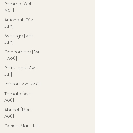
Pomme [Oct -
Mai ]
Artichaut [Fév -
Juin]
Asperge [Mar -
Juin]
Concombre [Avr
- Aoû]
Petits-pois [Avr -
Juil]
Poivron [Avr- Aoû]
Tomate [Avr -
Aoû]
Abricot [Mai -
Aoû]
Cerise [Mai - Juil]