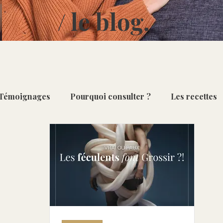
/ le blog.
Témoignages
Pourquoi consulter ?
Les recettes
Repas du quotidien
Desserts & Douceurs
Sais
ourges [Oct - Fév]
Poireau [Oct - Mar]
Ananas [D
[Nov - Mai]
Pomme [Oct - Mai ]
Artichaut [Fév - Ju