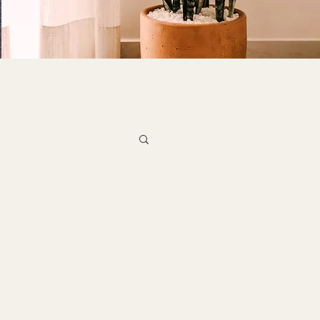
ons & Inspirations
éc - Mai]
in]