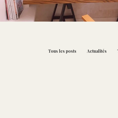
Tous les posts
Actualités
Petit-déjeuner & Collation
Chou-fleur [Oct - Mar]
C
Citron [Déc - Mai]
Kiwi 