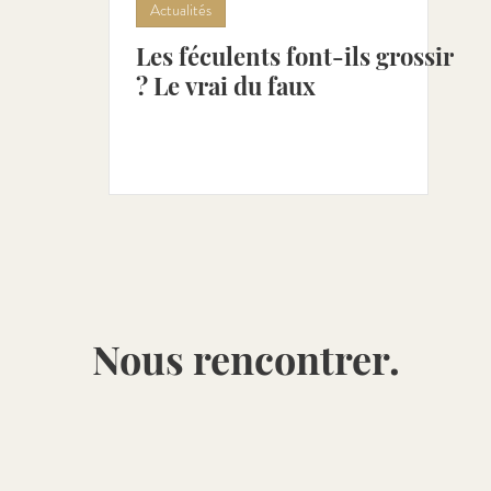
Actualités
Les féculents font-ils grossir
combre [Avr - Aoû]
Petits-pois [Avr - Juil]
Poivro
? Le vrai du faux
ot [Mai - Aoû]
Cerise [Mai - Juil]
Rhubarbe [Mai -
Nous rencontrer.