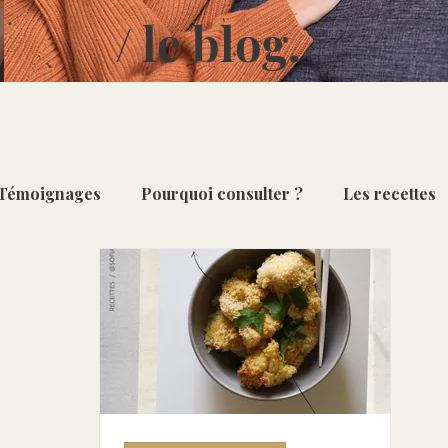
/ le blog.
Témoignages
Pourquoi consulter ?
Les recettes
Repas du quotidien
Desserts & Douceurs
Sais
ourges [Oct - Fév]
Poireau [Oct - Mar]
Ananas [D
[Nov - Mai]
Pomme [Oct - Mai ]
Artichaut [Fév - Ju