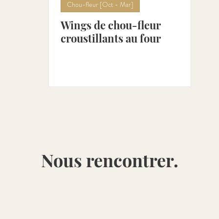
Chou-fleur [Oct - Mar]
Wings de chou-fleur
combre [Avr - Aoû]
Petits-pois [Avr - Juil]
Poivro
croustillants au four
ot [Mai - Aoû]
Cerise [Mai - Juil]
Rhubarbe [Mai -
Nous rencontrer.