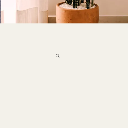
ons & Inspirations
éc - Mai]
in]