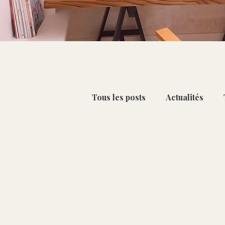
Tous les posts
Actualités
Petit-déjeuner & Collation
Chou-fleur [Oct - Mar]
C
Citron [Déc - Mai]
Kiwi 