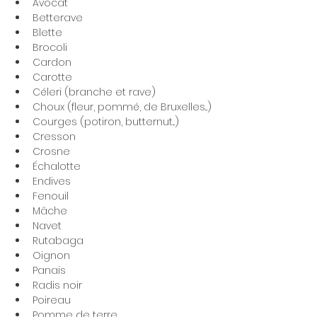
Avocat
Betterave
Blette
Brocoli
Cardon
Carotte
Céleri (branche et rave)
Choux (fleur, pommé, de Bruxelles...)
Courges (potiron, butternut...)
Cresson
Crosne
Échalotte
Endives
Fenouil
Mâche
Navet
Rutabaga
Oignon
Panais
Radis noir
Poireau
Pomme de terre