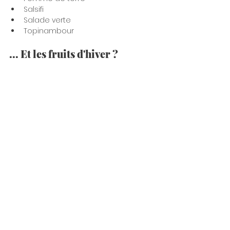
Salsifi
Salade verte
Topinambour
... Et les fruits d'hiver ?