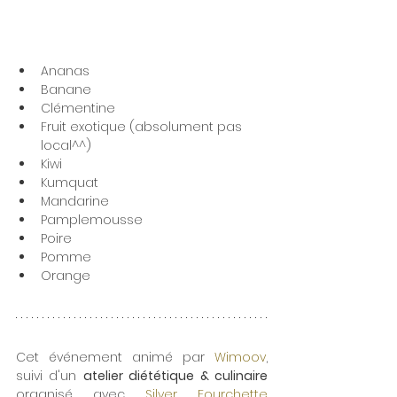
Ananas
Banane 
Clémentine
Fruit exotique (absolument pas 
local^^)
Kiwi
Kumquat
Mandarine
Pamplemousse
Poire
Pomme
Orange
Cet événement animé par 
Wimoov
, 
suivi d'un 
atelier diététique & culinaire
organisé avec 
Silver Fourchette