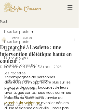
Sofia Charron
Post
Tous les posts
Sofia CHARRON
Tous les posts
Du marché à l'assiette : une
Actualités
intervention diététique haute en
Témoignages
couleur !
Pourquoi consulter ?
Dernière mise à jour :
23 mars 2023
Les recettes
Accompagnée de personnes 
Petit-déjeuner & Collation
désireuses d'en apprendre plus sur les 
produits de saison, locaux et de leurs 
Repas du quotidien
avantages santé, nous nous sommes 
Desserts & Douceurs
baladés ce Mercredi 16 Janvier au
Marché de Mérignac 
avec les séniors 
Saisons & Inspirations
d'une résidence de la ville ... mais pas 