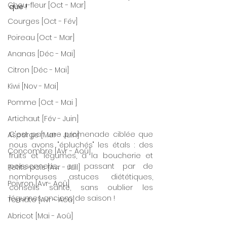
Chou-fleur [Oct - Mar]
que !
Courges [Oct - Fév]
Poireau [Oct - Mar]
Ananas [Déc - Mai]
Citron [Déc - Mai]
Kiwi [Nov - Mai]
Pomme [Oct - Mai ]
Artichaut [Fév - Juin]
C'est par une promenade ciblée que 
Asperge [Mar - Juin]
nous avons "épluchés" les étals : des 
Concombre [Avr - Aoû]
fruits et légumes, à la boucherie et 
poissonnerie... en passant par de 
Petits-pois [Avr - Juil]
nombreuses astuces diététiques, 
Poivron [Avr- Aoû]
conseils santé, sans oublier les 
légumes anciens de saison ! 
Tomate [Avr - Aoû]
Abricot [Mai - Aoû]