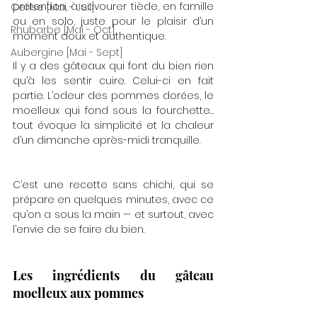
prétention, à savourer tiède, en famille 
Cerise [Mai - Juil]
ou en solo, juste pour le plaisir d’un 
Rhubarbe [Mai - Oct]
moment doux et authentique.
Aubergine [Mai - Sept]
Il y a des gâteaux qui font du bien rien 
qu’à les sentir cuire. Celui-ci en fait 
partie. L’odeur des pommes dorées, le 
moelleux qui fond sous la fourchette… 
tout évoque la simplicité et la chaleur 
d’un dimanche après-midi tranquille. 
C’est une recette sans chichi, qui se 
prépare en quelques minutes, avec ce 
qu’on a sous la main — et surtout, avec 
l’envie de se faire du bien.
Les ingrédients du gâteau 
moelleux aux pommes