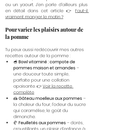
ou un yaourt. J’en parle d’ailleurs plus 
en détail dans cet article 👉 
Faut-il 
vraiment manger le matin ?
Pour varier les plaisirs autour de 
la pomme
Tu peux aussi redécouvrir mes autres 
recettes autour de la pomme :
🥣 
Bowl vitaminé : compote de 
pommes maison et amandes
 – 
une douceur toute simple, 
parfaite pour une collation 
apaisante. 👉 
Voir la recette 
complète
🍰 
Gâteau moelleux aux pommes
 – 
la chaleur du four, l’odeur du sucre 
qui caramélise, le goût du 
dimanche.
🥐 
Feuilletés aux pommes
 – dorés, 
croustillants, un plaisir d’enfance à 