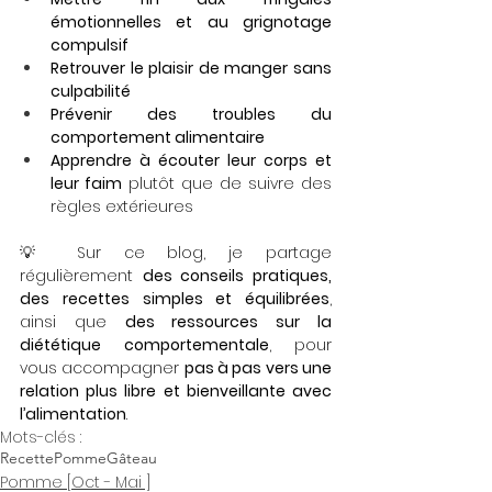
émotionnelles et au grignotage 
compulsif
Retrouver le plaisir de manger sans 
culpabilité
Prévenir des troubles du 
comportement alimentaire
Apprendre à écouter leur corps et 
leur faim
 plutôt que de suivre des 
règles extérieures
💡 Sur ce blog, je partage 
régulièrement 
des conseils pratiques, 
des recettes simples et équilibrées
, 
ainsi que 
des ressources sur la 
diététique comportementale
, pour 
vous accompagner 
pas à pas vers une 
relation plus libre et bienveillante avec 
l’alimentation
.
Mots-clés :
Recette
Pomme
Gâteau
Pomme [Oct - Mai ]