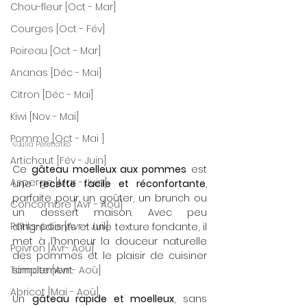
Chou-fleur [Oct - Mar]
Courges [Oct - Fév]
Poireau [Oct - Mar]
Ananas [Déc - Mai]
Citron [Déc - Mai]
Kiwi [Nov - Mai]
Pomme [Oct - Mai ]
©Julia Peretiatko
Artichaut [Fév - Juin]
Ce 
gâteau moelleux aux pommes
 est 
Asperge [Mar - Juin]
une 
recette facile et réconfortante
, 
parfaite pour un goûter, un brunch ou 
Concombre [Avr - Aoû]
un dessert maison. Avec peu 
Petits-pois [Avr - Juil]
d’ingrédients et une texture fondante, il 
met à l’honneur la douceur naturelle 
Poivron [Avr- Aoû]
des pommes et le plaisir de cuisiner 
Tomate [Avr - Aoû]
simplement. 
Abricot [Mai - Aoû]
Un 
gâteau rapide et moelleux
, sans 