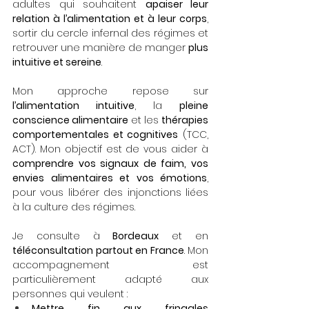
adultes qui souhaitent 
apaiser leur 
relation à l’alimentation et à leur corps
, 
sortir du cercle infernal des régimes et 
retrouver une manière de manger 
plus 
intuitive et sereine
.
Mon approche repose sur 
l’alimentation intuitive
, la 
pleine 
conscience alimentaire
 et les 
thérapies 
comportementales et cognitives
 (TCC, 
ACT). Mon objectif est de vous aider à 
comprendre vos signaux de faim, vos 
envies alimentaires et vos émotions
, 
pour vous libérer des injonctions liées 
à la culture des régimes.
Je consulte à 
Bordeaux
 et en 
téléconsultation partout en France
. Mon 
accompagnement est 
particulièrement adapté aux 
personnes qui veulent :
Mettre fin aux fringales 