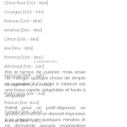
Chou-fleur [Oct - Mar]
Courges [Oct - Fév]
Poireau [Oct - Mar]
Ananas [Déc - Mai]
Citron [Déc - Mai]
Kiwi [Nov - Mai]
Pomme [Oct - Mai ]
© Alexander Mils
Artichaut [Fév - Juin]
Pas le temps de cuisiner, mais envie 
Asperge [Mar - Juin]
de manger quelque chose de simple 
et agréable ? Ce bowl à l’abricot est 
Concombre [Avr - Aoû]
une base rapide, adaptable et facile à 
Petits-pois [Avr - Juil]
emporter.
Poivron [Avr- Aoû]
Parfait pour un petit-déjeuner, un 
Tomate [Avr - Aoû]
goûter ou même un dessert improvisé, 
il se prépare en quelques minutes et 
Abricot [Mai - Aoû]
ne demande aucune organisation 