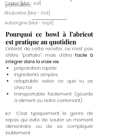
Cerise [Mai - Juil]
particulière.
Rhubarbe [Mai - Oct]
Aubergine [Mai - Sept]
Pourquoi ce bowl à l’abricot 
est pratique au quotidien
L’intérêt de cette recette, ce n’est pas 
d’être “parfaite”, mais d’être 
facile à 
intégrer dans la vraie vie
.
préparation rapide
ingrédients simples
adaptable selon ce que tu as 
chez toi
transportable facilement (gourde 
à aliment ou autre contenant)
👉 C’est typiquement le genre de 
repas qui évite de sauter un moment 
alimentaire ou de se compliquer 
inutilement.