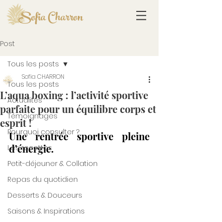
Sofia Charron
Post
Tous les posts
Sofia CHARRON
Tous les posts
L’aqua boxing : l’activité sportive
Actualités
parfaite pour un équilibre corps et
Témoignages
esprit !
Pourquoi consulter ?
Une rentrée sportive pleine 
d’énergie. 
Les recettes
Petit-déjeuner & Collation
Repas du quotidien
Desserts & Douceurs
Saisons & Inspirations