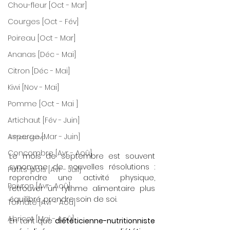
Chou-fleur [Oct - Mar]
Courges [Oct - Fév]
Poireau [Oct - Mar]
Ananas [Déc - Mai]
Citron [Déc - Mai]
Kiwi [Nov - Mai]
Pomme [Oct - Mai ]
Artichaut [Fév - Juin]
Asperge [Mar - Juin]
©Photo canva
Concombre [Avr - Aoû]
Le mois de septembre est souvent 
synonyme de nouvelles résolutions : 
Petits-pois [Avr - Juil]
reprendre une activité physique, 
Poivron [Avr- Aoû]
retrouver un rythme alimentaire plus 
équilibré, prendre soin de soi. 
Tomate [Avr - Aoû]
Abricot [Mai - Aoû]
En tant que 
diététicienne-nutritionniste 