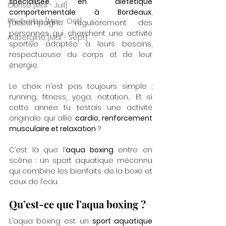
spécialisée en diététique 
Cerise [Mai - Juil]
comportementale à Bordeaux
, 
Rhubarbe [Mai - Oct]
j’accompagne régulièrement des 
personnes qui cherchent une activité 
Aubergine [Mai - Sept]
sportive adaptée à leurs besoins, 
respectueuse du corps et de leur 
énergie. 
Le choix n’est pas toujours simple : 
running, fitness, yoga, natation… Et si 
cette année tu testais une activité 
originale qui allie 
cardio, renforcement 
musculaire et relaxation
 ?
C’est là que l’
aqua boxing
 entre en 
scène : un sport aquatique méconnu 
qui combine les bienfaits de la boxe et 
ceux de l’eau.
Qu’est-ce que l’aqua boxing ?
L’aqua boxing est un 
sport aquatique 