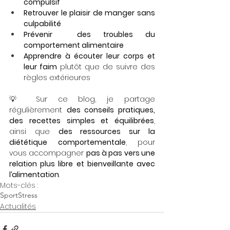
compulsif
Retrouver le plaisir de manger sans 
culpabilité
Prévenir  des troubles du 
comportement alimentaire
Apprendre à écouter leur corps et 
leur faim
 plutôt que de suivre des 
règles extérieures
💡 Sur ce blog, je partage 
régulièrement 
des conseils pratiques, 
des recettes simples et équilibrées
, 
ainsi que 
des ressources sur la 
diététique comportementale
, pour 
vous accompagner 
pas à pas vers une 
relation plus libre et bienveillante avec 
l’alimentation
.
Mots-clés :
Sport
Stress
Actualités