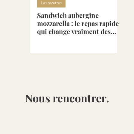
Les recettes
Sandwich aubergine
combre [Avr - Aoû]
Petits-pois [Avr - Juil]
Poivro
mozzarella : le repas rapide
qui change vraiment des
sandwichs fades
ot [Mai - Aoû]
Cerise [Mai - Juil]
Rhubarbe [Mai -
Nous rencontrer.