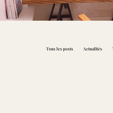
Tous les posts
Actualités
Petit-déjeuner & Collation
Chou-fleur [Oct - Mar]
C
Citron [Déc - Mai]
Kiwi 