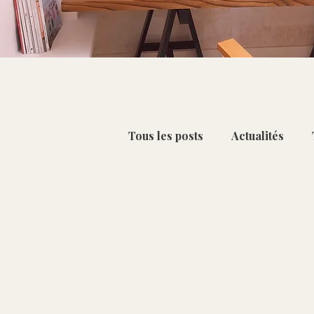
Tous les posts
Actualités
Petit-déjeuner & Collation
Chou-fleur [Oct - Mar]
C
Citron [Déc - Mai]
Kiwi 