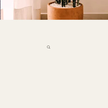
ons & Inspirations
éc - Mai]
in]