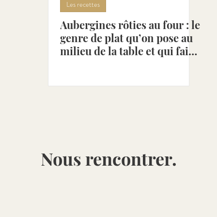
Les recettes
Aubergines rôties au four : le
combre [Avr - Aoû]
Petits-pois [Avr - Juil]
Poivro
genre de plat qu’on pose au
milieu de la table et qui fait
le repas
ot [Mai - Aoû]
Cerise [Mai - Juil]
Rhubarbe [Mai -
Nous rencontrer.