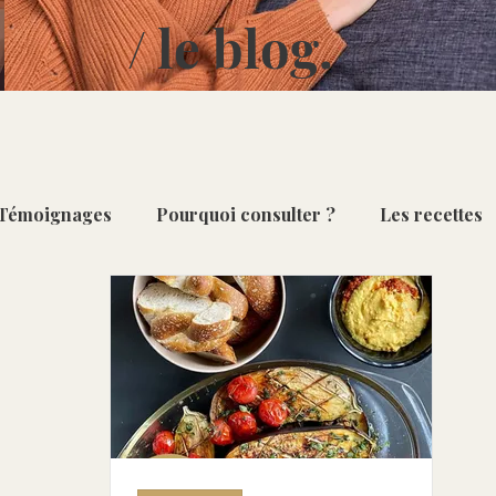
/ le blog.
Témoignages
Pourquoi consulter ?
Les recettes
Repas du quotidien
Desserts & Douceurs
Sais
ourges [Oct - Fév]
Poireau [Oct - Mar]
Ananas [D
[Nov - Mai]
Pomme [Oct - Mai ]
Artichaut [Fév - Ju